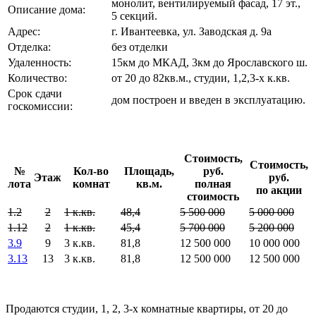
монолит, вентилируемый фасад, 17 эт.,
Описание дома:
5 секций.
Адрес:
г. Ивантеевка, ул. Заводская д. 9а
Отделка:
без отделки
Удаленность:
15км до МКАД, 3км до Ярославского ш.
Количество:
от 20 до 82кв.м., студии, 1,2,3-х к.кв.
Срок сдачи
дом построен и введен в эксплуатацию.
госкомиссии:
Стоимость,
Стоимость,
№
Кол-во
Площадь,
руб.
Этаж
руб.
лота
комнат
кв.м.
полная
по акции
стоимость
1.2
2
1 к.кв.
48,4
5 500 000
5 000 000
1.12
2
1 к.кв.
45,4
5 700 000
5 200 000
3.9
9
3 к.кв.
81,8
12 500 000
10 000 000
3.13
13
3 к.кв.
81,8
12 500 000
12 500 000
Продаются студии, 1, 2, 3-х комнатные квартиры, от 20 до