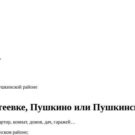
ь
ушкинской районе
теевке, Пушкино или Пушкинс
ртир, комнат, домов, дач, гаражей…
ском районе;