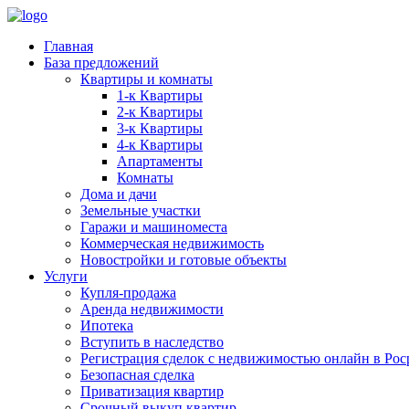
Главная
База предложений
Квартиры и комнаты
1-к Квартиры
2-к Квартиры
3-к Квартиры
4-к Квартиры
Апартаменты
Комнаты
Дома и дачи
Земельные участки
Гаражи и машиноместа
Коммерческая недвижимость
Новостройки и готовые объекты
Услуги
Купля-продажа
Аренда недвижимости
Ипотека
Вступить в наследство
Регистрация сделок с недвижимостью онлайн в Рос
Безопасная сделка
Приватизация квартир
Срочный выкуп квартир